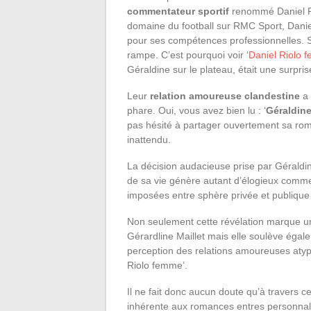
commentateur sportif
renommé Daniel Ri
domaine du football sur RMC Sport, Daniel
pour ses compétences professionnelles. Sa
rampe. C’est pourquoi voir ‘
Daniel Riolo 
Géraldine sur le plateau, était une surpri
Leur
relation amoureuse clandestine
a 
phare. Oui, vous avez bien lu : ‘
Géraldine
pas hésité à partager ouvertement sa ro
inattendu.
La décision audacieuse prise par Géraldin
de sa vie génère autant d’élogieux comme
imposées entre sphère privée et publique 
Non seulement cette révélation marque u
Gérardline Maillet mais elle soulève égal
perception des relations amoureuses atypiq
Riolo femme’.
Il ne fait donc aucun doute qu’à travers
inhérente aux romances entres personnali