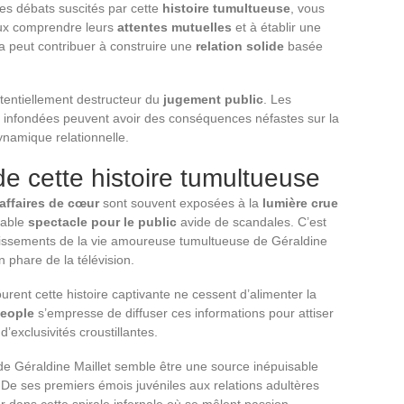
es débats suscités par cette
histoire tumultueuse
, vous
ieux comprendre leurs
attentes mutuelles
et à établir une
a peut contribuer à construire une
relation solide
basée
otentiellement destructeur du
jugement public
. Les
s infondées peuvent avoir des conséquences néfastes sur la
dynamique relationnelle.
de cette histoire tumultueuse
affaires de cœur
sont souvent exposées à la
lumière crue
itable
spectacle pour le public
avide de scandales. C’est
dissements de la vie amoureuse tumultueuse de Géraldine
n phare de la télévision.
urent cette histoire captivante ne cessent d’alimenter la
people
s’empresse de diffuser ces informations pour attiser
d’exclusivités croustillantes.
e Géraldine Maillet semble être une source inépuisable
De ses premiers émois juvéniles aux relations adultères