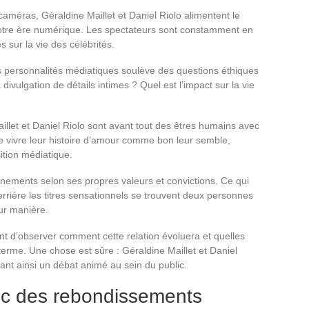
 caméras, Géraldine Maillet et Daniel Riolo alimentent le
notre ère numérique. Les spectateurs sont constamment en
s sur la vie des célébrités.
es personnalités médiatiques soulève des questions éthiques
divulgation de détails intimes ? Quel est l’impact sur la vie
aillet et Daniel Riolo sont avant tout des êtres humains avec
 de vivre leur histoire d’amour comme bon leur semble,
ition médiatique.
énements selon ses propres valeurs et convictions. Ce qui
errière les titres sensationnels se trouvent deux personnes
ur manière.
ant d’observer comment cette relation évoluera et quelles
erme. Une chose est sûre : Géraldine Maillet et Daniel
itant ainsi un débat animé au sein du public.
hoc des rebondissements