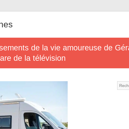
nes
sements de la vie amoureuse de Géral
re de la télévision