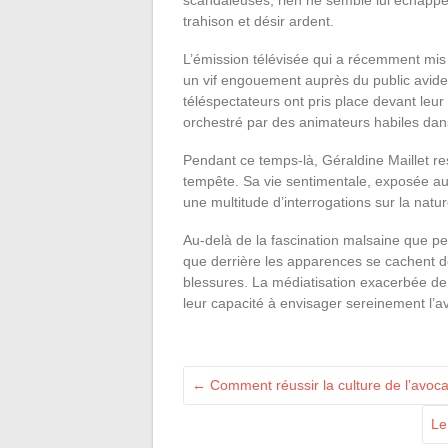
scandaleuses, rien ne semble lui échapper
trahison et désir ardent.
L’émission télévisée qui a récemment mis
un vif engouement auprès du public avide d
téléspectateurs ont pris place devant leur
orchestré par des animateurs habiles dans 
Pendant ce temps-là, Géraldine Maillet res
tempête. Sa vie sentimentale, exposée au
une multitude d’interrogations sur la nat
Au-delà de la fascination malsaine que pe
que derrière les apparences se cachent des
blessures. La médiatisation exacerbée de 
leur capacité à envisager sereinement l’av
←
Comment réussir la culture de l’avoca
Le