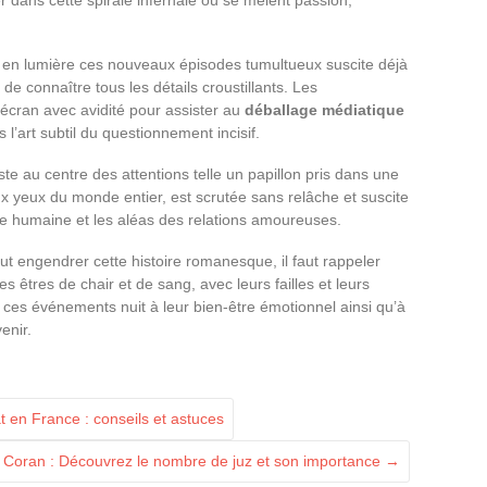
 dans cette spirale infernale où se mêlent passion,
 en lumière ces nouveaux épisodes tumultueux suscite déjà
e connaître tous les détails croustillants. Les
 écran avec avidité pour assister au
déballage médiatique
l’art subtil du questionnement incisif.
te au centre des attentions telle un papillon pris dans une
x yeux du monde entier, est scrutée sans relâche et suscite
ure humaine et les aléas des relations amoureuses.
ut engendrer cette histoire romanesque, il faut rappeler
 êtres de chair et de sang, avec leurs failles et leurs
ces événements nuit à leur bien-être émotionnel ainsi qu’à
enir.
t en France : conseils et astuces
 Coran : Découvrez le nombre de juz et son importance
→