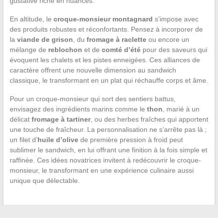
gustative riche en nuances.
En altitude, le
croque-monsieur montagnard
s’impose avec
des produits robustes et réconfortants. Pensez à incorporer de
la
viande de grison
, du
fromage à raclette
ou encore un
mélange de
reblochon
et de
comté d’été
pour des saveurs qui
évoquent les chalets et les pistes enneigées. Ces alliances de
caractère offrent une nouvelle dimension au sandwich
classique, le transformant en un plat qui réchauffe corps et âme.
Pour un croque-monsieur qui sort des sentiers battus,
envisagez des ingrédients marins comme le
thon
, marié à un
délicat
fromage à tartiner
, ou des herbes fraîches qui apportent
une touche de fraîcheur. La personnalisation ne s’arrête pas là ;
un filet d’
huile d’olive
de première pression à froid peut
sublimer le sandwich, en lui offrant une finition à la fois simple et
raffinée. Ces idées novatrices invitent à redécouvrir le croque-
monsieur, le transformant en une expérience culinaire aussi
unique que délectable.