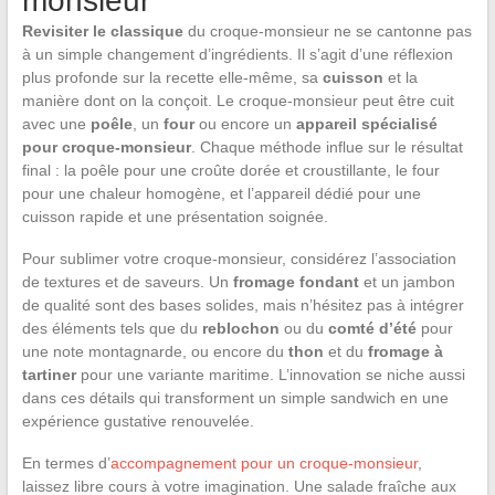
monsieur
Revisiter le classique
du croque-monsieur ne se cantonne pas
à un simple changement d’ingrédients. Il s’agit d’une réflexion
plus profonde sur la recette elle-même, sa
cuisson
et la
manière dont on la conçoit. Le croque-monsieur peut être cuit
avec une
poêle
, un
four
ou encore un
appareil spécialisé
pour croque-monsieur
. Chaque méthode influe sur le résultat
final : la poêle pour une croûte dorée et croustillante, le four
pour une chaleur homogène, et l’appareil dédié pour une
cuisson rapide et une présentation soignée.
Pour sublimer votre croque-monsieur, considérez l’association
de textures et de saveurs. Un
fromage fondant
et un jambon
de qualité sont des bases solides, mais n’hésitez pas à intégrer
des éléments tels que du
reblochon
ou du
comté d’été
pour
une note montagnarde, ou encore du
thon
et du
fromage à
tartiner
pour une variante maritime. L’innovation se niche aussi
dans ces détails qui transforment un simple sandwich en une
expérience gustative renouvelée.
En termes d’
accompagnement pour un croque-monsieur
,
laissez libre cours à votre imagination. Une salade fraîche aux